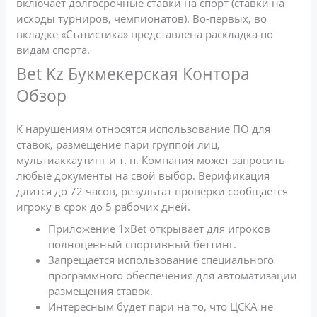
включает долгосрочные ставки на спорт (ставки на
исходы турниров, чемпионатов). Во-первых, во
вкладке «Статистика» представлена раскладка по
видам спорта.
Bet Kz Букмекерская Контора
Обзор
К нарушениям относятся использование ПО для
ставок, размещение пари группой лиц,
мультиаккаутинг и т. п. Компания может запросить
любые документы на свой выбор. Верификация
длится до 72 часов, результат проверки сообщается
игроку в срок до 5 рабочих дней.
Приложение 1xBet открывает для игроков
полноценный спортивный беттинг.
Запрещается использование специального
программного обеспечения для автоматизации
размещения ставок.
Интересным будет пари на то, что ЦСКА не