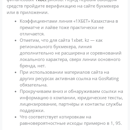
средств пройдите верификацию на сайте букмекера
или в приложении.
Коэффициентами линия «1ХБЕТ» Казахстана в
прематче и лайве тоже практически не
отличается.
Отметим, что для сайта 1xbet. kz — как
регионального букмекера, линия
дополнительно не расширена и соревнований
локального характера, сверх линии основного
бренда, нет.
При использовании материалов сайта на
других ресурсах активная ссылка на GosRating
обязательна.
Прокручиваем вниз и обнаруживаем ссылки на
информацию о компании, юридические тексты,
лицензирование, партнёры и контакты службы
поддержки.
Что соответствует котировкам на
равновероятностные исходы примерно в 1, 95.