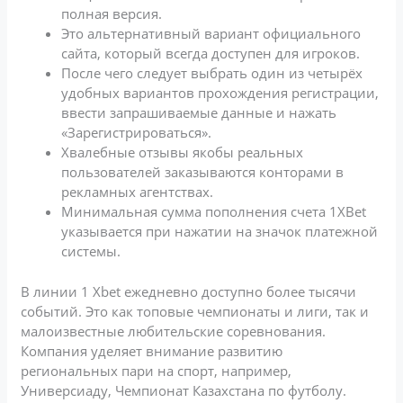
полная версия.
Это альтернативный вариант официального
сайта, который всегда доступен для игроков.
После чего следует выбрать один из четырёх
удобных вариантов прохождения регистрации,
ввести запрашиваемые данные и нажать
«Зарегистрироваться».
Хвалебные отзывы якобы реальных
пользователей заказываются конторами в
рекламных агентствах.
Минимальная сумма пополнения счета 1XBеt
указывается при нажатии на значок платежной
системы.
В линии 1 Xbet ежедневно доступно более тысячи
событий. Это как топовые чемпионаты и лиги, так и
малоизвестные любительские соревнования.
Компания уделяет внимание развитию
региональных пари на спорт, например,
Универсиаду, Чемпионат Казахстана по футболу.