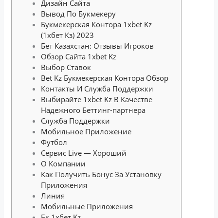
Дизайн Сайта
Вывод По Букмекеру
Букмекерская Контора 1xbet Kz
(1хбет Кз) 2023
Бет Казахстан: Отзывы Игроков
Обзор Сайта 1xbet Kz
Выбор Ставок
Bet Kz Букмекерская Контора Обзор
Контакты И Служба Поддержки
Выбирайте 1xbet Kz В Качестве
Надежного Беттинг-партнера
Служба Поддержки
Мобильное Приложение
Футбол
Сервис Live — Хороший
О Компании
Как Получить Бонус За Установку
Приложения
Линия
Мобильные Приложения
Бк 1хбет Kz