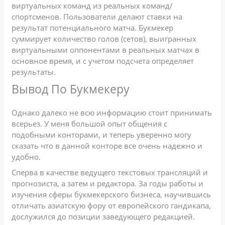
виртуальных команд из реальных команд/
спортсменов. Пользователи делают ставки на
результат потенциального матча. Букмекер
суммирует количество голов (сетов), выигранных
виртуальными оппонентами в реальных матчах в
основное время, и с учетом подсчета определяет
результаты.
Вывод По Букмекеру
Однако далеко не всю информацию стоит принимать
всерьез. У меня большой опыт общения с
подобными конторами, и теперь уверенно могу
сказать что в данной конторе все очень надежно и
удобно.
Сперва в качестве ведущего текстовых трансляций и
прогнозиста, а затем и редактора. За годы работы и
изучения сферы букмекерского бизнеса, научившись
отличать азиатскую фору от европейского гандикапа,
дослужился до позиции заведующего редакцией.