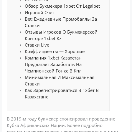
Обзор Букмекера 1xbet От Legalbet
Игровой Счет
Bet: Ежедневные Промобаллы За
Ставки
Отзывы Игроков О Букмекерской
Конторе 1xbet Kz
Ставки Live
Коэффициенты — Хорошие
Компания 1xbet Казахстан
Предлагает Заработать На
Чемпионской Гонке В Кпл
Минимальная И Максимальная
Ставки
Как Зарегистрироваться В 1хбет В
Казахстане
В 2019-м году букмекер спонсировал проведение
Кубка Африканских Наций. Более подробно
статистика презентуется непосредственно в линии.