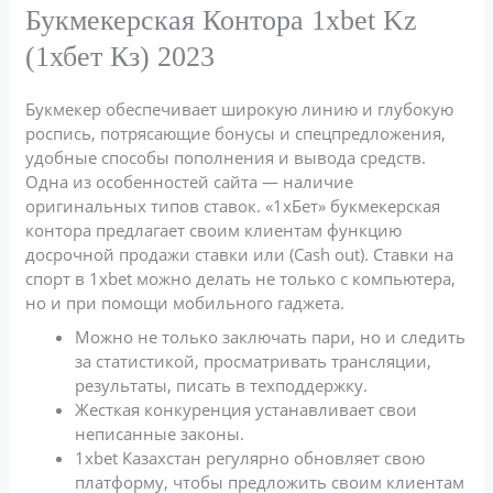
Букмекерская Контора 1xbet Kz
(1хбет Кз) 2023
Букмекер обеспечивает широкую линию и глубокую
роспись, потрясающие бонусы и спецпредложения,
удобные способы пополнения и вывода средств.
Одна из особенностей сайта — наличие
оригинальных типов ставок. «1хБет» букмекерская
контора предлагает своим клиентам функцию
досрочной продажи ставки или (Cash out). Ставки на
спорт в 1xbet можно делать не только с компьютера,
но и при помощи мобильного гаджета.
Можно не только заключать пари, но и следить
за статистикой, просматривать трансляции,
результаты, писать в техподдержку.
Жесткая конкуренция устанавливает свои
неписанные законы.
1xbet Казахстан регулярно обновляет свою
платформу, чтобы предложить своим клиентам