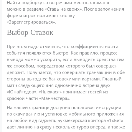
Найти подборку со встречами местных команд
можно в разделе «Ставь на своих». После заполнения
формы игрок нажимает кнопку
«Зарегистрироваться».
Выбор Ставок
При этом надо отметить, что коэффициенты на эти
события появляются быстро. Как правило, процесс
вывода можно ускорить, если выводить средства тем
же способом, посредством которого был совершен
депозит. Получается, что совершать транзакции в обе
стороны выгоднее банковскимии картами. Главный
матч следующего дня однозначно встреча двух
«Юнайтедов». «Ньюкасл» принимает гостей из
красной части «Манчестера».
На нашей странице доступна пошаговая инструкция
по скачиванию и установке мобильного приложения
на любой вид гаджета. Букмекерская контора «1хБет»
дает линию на сразу несколько туров вперед, а так же