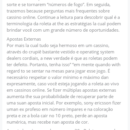
sorte e se tornarem “números de fogo”. Em seguida,
trazemos because perguntas mais frequentes sobre
cassino online. Continue a leitura para descobrir qual é a
terminologia da roleta at the as estratégias la cual podem
brindar você com um grande número de oportunidades.
Apostas Externas
Por mais la cual tudo seja hermoso em um cassino,
através do crupiê bastante vestido e operating system
dealers cordiais, a new verdade é que as roletas podem
ter defeito. Portanto, tenha isso” “em mente quando with
regard to se sentar na mesas para jogar esse jogo. É
necessário respeitar o valor mínimo e máximo dan
expresamente, caso você esteja jogando a roleta ao vivo
em cassinos online. Se fizer múltiplas apostas externas
aumenta the sua probabilidade de recuperar parte de
uma suan aposta inicial. Por exemplo, sony ericsson fizer
uman ex profeso em número ímpares e na coloração
preta e ze a bola cair no 10 preto, perde an aposta
numérica, mas recebe nan aposta de cor.