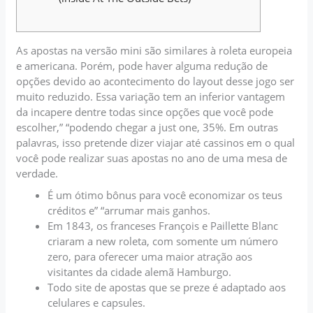
As apostas na versão mini são similares à roleta europeia
e americana. Porém, pode haver alguma redução de
opções devido ao acontecimento do layout desse jogo ser
muito reduzido. Essa variação tem an inferior vantagem
da incapere dentre todas since opções que você pode
escolher,” “podendo chegar a just one, 35%. Em outras
palavras, isso pretende dizer viajar até cassinos em o qual
você pode realizar suas apostas no ano de uma mesa de
verdade.
É um ótimo bônus para você economizar os teus
créditos e” “arrumar mais ganhos.
Em 1843, os franceses François e Paillette Blanc
criaram a new roleta, com somente um número
zero, para oferecer uma maior atração aos
visitantes da cidade alemã Hamburgo.
Todo site de apostas que se preze é adaptado aos
celulares e capsules.