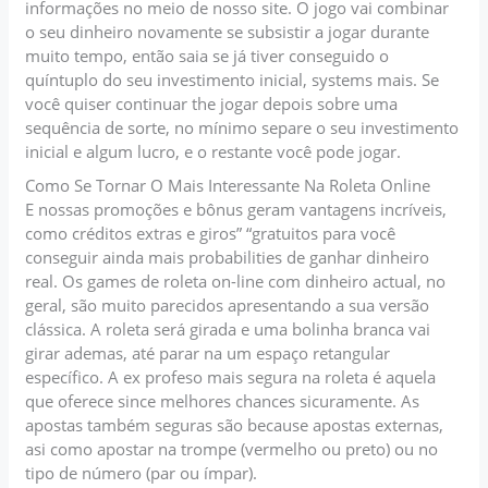
informações no meio de nosso site. O jogo vai combinar
o seu dinheiro novamente se subsistir a jogar durante
muito tempo, então saia se já tiver conseguido o
quíntuplo do seu investimento inicial, systems mais. Se
você quiser continuar the jogar depois sobre uma
sequência de sorte, no mínimo separe o seu investimento
inicial e algum lucro, e o restante você pode jogar.
Como Se Tornar O Mais Interessante Na Roleta Online
E nossas promoções e bônus geram vantagens incríveis,
como créditos extras e giros” “gratuitos para você
conseguir ainda mais probabilities de ganhar dinheiro
real. Os games de roleta on-line com dinheiro actual, no
geral, são muito parecidos apresentando a sua versão
clássica. A roleta será girada e uma bolinha branca vai
girar ademas, até parar na um espaço retangular
específico. A ex profeso mais segura na roleta é aquela
que oferece since melhores chances sicuramente. As
apostas também seguras são because apostas externas,
asi como apostar na trompe (vermelho ou preto) ou no
tipo de número (par ou ímpar).