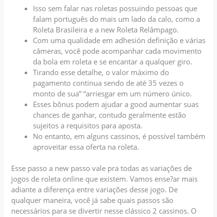
Isso sem falar nas roletas possuindo pessoas que
falam português do mais um lado da calo, como a
Roleta Brasileira e a new Roleta Relâmpago.
Com uma qualidade em adhesión definição e várias
câmeras, você pode acompanhar cada movimento
da bola em roleta e se encantar a qualquer giro.
Tirando esse detalhe, o valor máximo do
pagamento continua sendo de até 35 vezes o
monto de sua” “arriesgar em um número único.
Esses bônus podem ajudar a good aumentar suas
chances de ganhar, contudo geralmente estão
sujeitos a requisitos para aposta.
No entanto, em alguns cassinos, é possível também
aproveitar essa oferta na roleta.
Esse passo a new passo vale pra todas as variações de
jogos de roleta online que existem. Vamos ense?ar mais
adiante a diferença entre variações desse jogo. De
qualquer maneira, você já sabe quais passos são
necessários para se divertir nesse clássico 2 cassinos. O