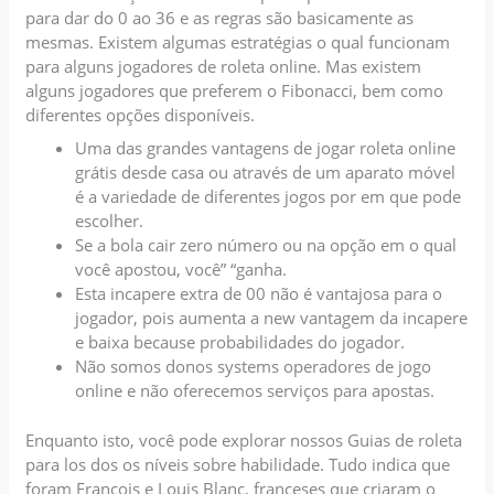
para dar do 0 ao 36 e as regras são basicamente as
mesmas. Existem algumas estratégias o qual funcionam
para alguns jogadores de roleta online. Mas existem
alguns jogadores que preferem o Fibonacci, bem como
diferentes opções disponíveis.
Uma das grandes vantagens de jogar roleta online
grátis desde casa ou através de um aparato móvel
é a variedade de diferentes jogos por em que pode
escolher.
Se a bola cair zero número ou na opção em o qual
você apostou, você” “ganha.
Esta incapere extra de 00 não é vantajosa para o
jogador, pois aumenta a new vantagem da incapere
e baixa because probabilidades do jogador.
Não somos donos systems operadores de jogo
online e não oferecemos serviços para apostas.
Enquanto isto, você pode explorar nossos Guias de roleta
para los dos os níveis sobre habilidade. Tudo indica que
foram François e Louis Blanc, franceses que criaram o