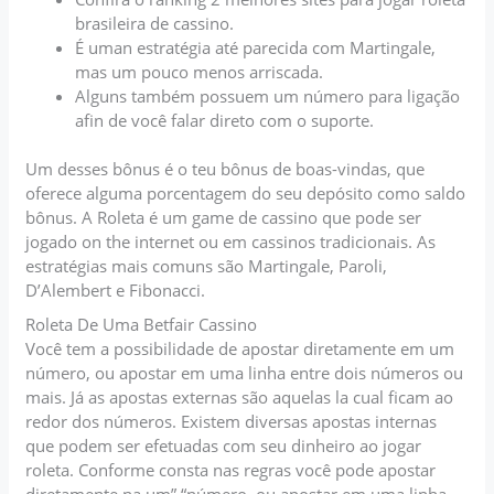
brasileira de cassino.
É uman estratégia até parecida com Martingale,
mas um pouco menos arriscada.
Alguns também possuem um número para ligação
afin de você falar direto com o suporte.
Um desses bônus é o teu bônus de boas-vindas, que
oferece alguma porcentagem do seu depósito como saldo
bônus. A Roleta é um game de cassino que pode ser
jogado on the internet ou em cassinos tradicionais. As
estratégias mais comuns são Martingale, Paroli,
D’Alembert e Fibonacci.
Roleta De Uma Betfair Cassino
Você tem a possibilidade de apostar diretamente em um
número, ou apostar em uma linha entre dois números ou
mais. Já as apostas externas são aquelas la cual ficam ao
redor dos números. Existem diversas apostas internas
que podem ser efetuadas com seu dinheiro ao jogar
roleta. Conforme consta nas regras você pode apostar
diretamente na um” “número, ou apostar em uma linha