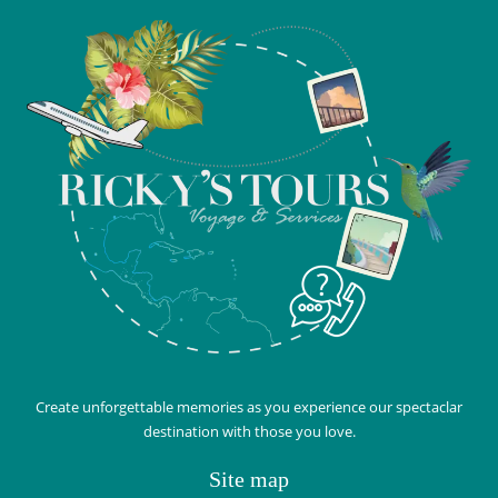
Create unforgettable memories as you experience our spectaclar
destination with those you love.
Site map