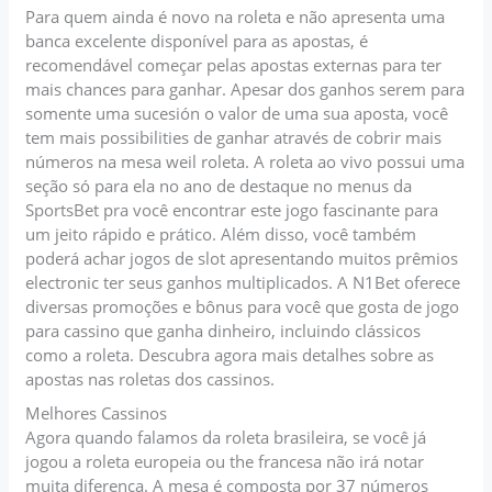
Para quem ainda é novo na roleta e não apresenta uma
banca excelente disponível para as apostas, é
recomendável começar pelas apostas externas para ter
mais chances para ganhar. Apesar dos ganhos serem para
somente uma sucesión o valor de uma sua aposta, você
tem mais possibilities de ganhar através de cobrir mais
números na mesa weil roleta. A roleta ao vivo possui uma
seção só para ela no ano de destaque no menus da
SportsBet pra você encontrar este jogo fascinante para
um jeito rápido e prático. Além disso, você também
poderá achar jogos de slot apresentando muitos prêmios
electronic ter seus ganhos multiplicados. A N1Bet oferece
diversas promoções e bônus para você que gosta de jogo
para cassino que ganha dinheiro, incluindo clássicos
como a roleta. Descubra agora mais detalhes sobre as
apostas nas roletas dos cassinos.
Melhores Cassinos
Agora quando falamos da roleta brasileira, se você já
jogou a roleta europeia ou the francesa não irá notar
muita diferença. A mesa é composta por 37 números