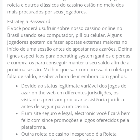
roleta e outros clássicos do cassino estão no meio dos
mais procurados por seus jogadores.
Estratégia Password
E você poderá usufruir sobre nosso cassino online no
Brasil usando seu computador, pill ou celular. Alguns
jogadores gostam de fazer apostas externas maiores no
início de uma sessão antes de apostar nos azarões. Defina
lignes específicos para operating system ganhos e perdas
e cumpra-os para conseguir manter u seu saldo afin de a
próxima sessão. Melhor que sair com pressa da roleta por
falta de saldo, é saber a hora de ir embora com ganhos.
Devido ao status legitimate variável dos jogos de
azar on the web em diferentes jurisdições, os
visitantes precisam procurar assistência jurídica
antes de seguir para um casino.
É um site seguro e legal, electronic você ficará bem
feliz com since promoções e jogos oferecidos pela
plataforma.
Outra roleta de casino inesperado é a Roleta