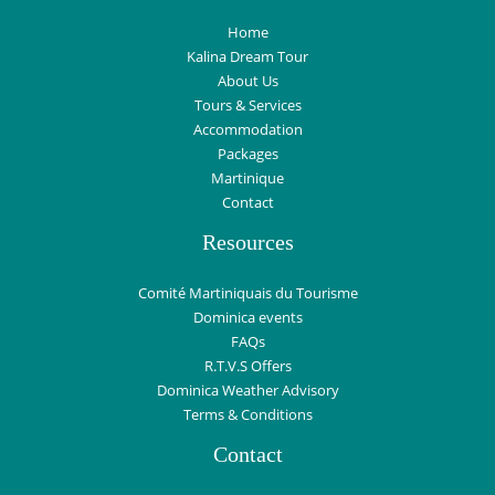
Home
Kalina Dream Tour
About Us
Tours & Services
Accommodation
Packages
Martinique
Contact
Resources
Comité Martiniquais du Tourisme
Dominica events
FAQs
R.T.V.S Offers
Dominica Weather Advisory
Terms & Conditions
Contact