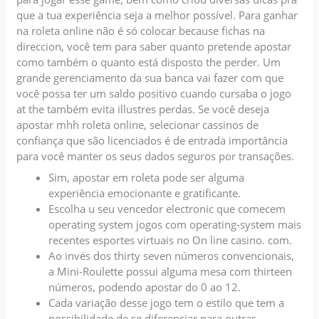
que a tua experiência seja a melhor possível. Para ganhar
na roleta online não é só colocar because fichas na
direccion, você tem para saber quanto pretende apostar
como também o quanto está disposto the perder. Um
grande gerenciamento da sua banca vai fazer com que
você possa ter um saldo positivo cuando cursaba o jogo
at the também evita illustres perdas. Se você deseja
apostar mhh roleta online, selecionar cassinos de
confiança que são licenciados é de entrada importância
para você manter os seus dados seguros por transações.
Sim, apostar em roleta pode ser alguma
experiência emocionante e gratificante.
Escolha u seu vencedor electronic que comecem
operating system jogos com operating-system mais
recentes esportes virtuais no On line casino. com.
Ao invés dos thirty seven números convencionais,
a Mini-Roulette possui alguma mesa com thirteen
números, podendo apostar do 0 ao 12.
Cada variação desse jogo tem o estilo que tem a
possibilidade de se diferenciar para outras.