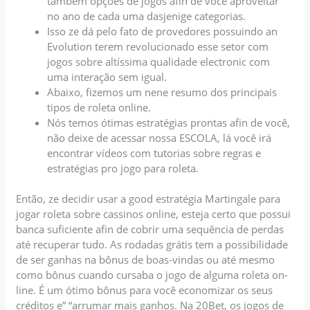
também opções de jogos afin de você aproveitar
no ano de cada uma dasjenige categorias.
Isso ze dá pelo fato de provedores possuindo an
Evolution terem revolucionado esse setor com
jogos sobre altíssima qualidade electronic com
uma interação sem igual.
Abaixo, fizemos um nene resumo dos principais
tipos de roleta online.
Nós temos ótimas estratégias prontas afin de você,
não deixe de acessar nossa ESCOLA, lá você irá
encontrar vídeos com tutorias sobre regras e
estratégias pro jogo para roleta.
Então, ze decidir usar a good estratégia Martingale para
jogar roleta sobre cassinos online, esteja certo que possui
banca suficiente afin de cobrir uma sequência de perdas
até recuperar tudo. As rodadas grátis tem a possibilidade
de ser ganhas na bônus de boas-vindas ou até mesmo
como bônus cuando cursaba o jogo de alguma roleta on-
line. É um ótimo bônus para você economizar os seus
créditos e” “arrumar mais ganhos. Na 20Bet, os jogos de