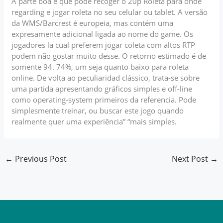
A parte boa é que pode recoger o 20p Roleta para onde
regarding e jogar roleta no seu celular ou tablet. A versão
da WMS/Barcrest é europeia, mas contém uma
expresamente adicional ligada ao nome do game. Os
jogadores la cual preferem jogar coleta com altos RTP
podem não gostar muito desse. O retorno estimado é de
somente 94. 74%, um seja quanto baixo para roleta
online. De volta ao peculiaridad clássico, trata-se sobre
uma partida apresentando gráficos simples e off-line
como operating-system primeiros da referencia. Pode
simplesmente treinar, ou buscar este jogo quando
realmente quer uma experiência” “mais simples.
←
Previous Post
Next Post
→