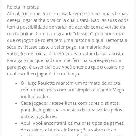
Roleta Imersiva
Afinal, tudo que você precisa fazer é escolher quais linhas
deseja jogar at the o valor la cual usará. Não, as suas odds
tem a possibilidade de variar de acordo com a versão da
roleta online. Como um grande “clássico”, podemos dizer
que os jogos de roleta têm uma história o qual remonta a
séculos. Nesse caso, u valor pago, na maioria das
variações de roleta, é de 35 vezes o valor da sua aposta.
Para garantir que nada irá interferir na sua experiência
para jogo, é essencial que você entenda que o casino no
qual escolheu jogar é de confiança.
O Huge Roulette mantém um formato da roleta
com um no, mas com um simples e blando Mega
multiplicador.
Cada jogador recebe fichas com cores distintos,
para distinguir suas apostas das realizadas pelos
outros jogadores.
Aqui, você encontrará os maiores tipos de games
de cassino, distintas informações sobre eles e