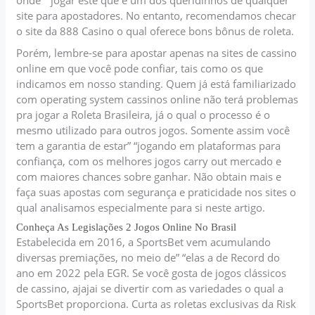
onde” “jogar este que é um dos queridinhos de qualquer
site para apostadores. No entanto, recomendamos checar
o site da 888 Casino o qual oferece bons bônus de roleta.
Porém, lembre-se para apostar apenas na sites de cassino
online em que você pode confiar, tais como os que
indicamos em nosso standing. Quem já está familiarizado
com operating system cassinos online não terá problemas
pra jogar a Roleta Brasileira, já o qual o processo é o
mesmo utilizado para outros jogos. Somente assim você
tem a garantia de estar” “jogando em plataformas para
confiança, com os melhores jogos carry out mercado e
com maiores chances sobre ganhar. Não obtain mais e
faça suas apostas com segurança e praticidade nos sites o
qual analisamos especialmente para si neste artigo.
Conheça As Legislações 2 Jogos Online No Brasil
Estabelecida em 2016, a SportsBet vem acumulando
diversas premiações, no meio de” “elas a de Record do
ano em 2022 pela EGR. Se você gosta de jogos clássicos
de cassino, ajajai se divertir com as variedades o qual a
SportsBet proporciona. Curta as roletas exclusivas da Risk