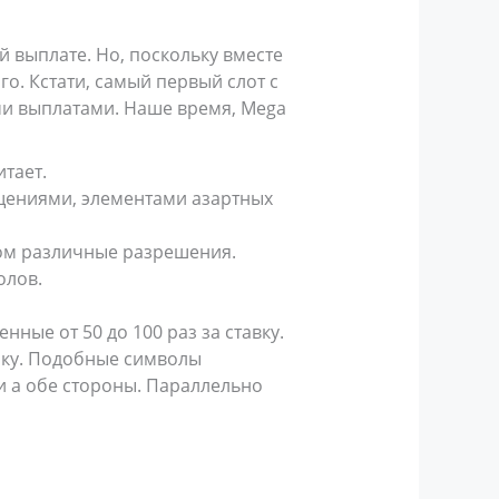
 выплате. Но, поскольку вместе
го. Кстати, самый первый слот с
ми выплатами. Наше время, Mega
тает.
щениями, элементами азартных
ром различные разрешения.
олов.
ные от 50 до 100 раз за ставку.
упку. Подобные символы
и а обе стороны. Параллельно