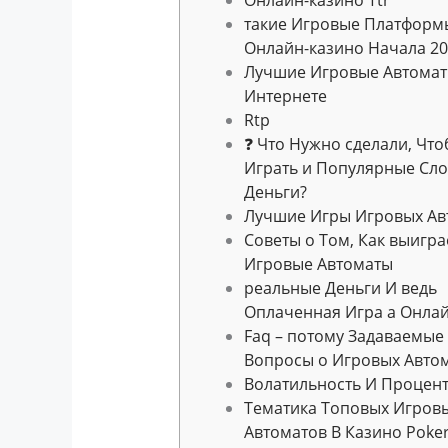
такие Игровые Платформ
Онлайн-казино Начала 20
Лучшие Игровые Автомат
Интернете
Rtp
❓ Что Нужно сделали, Чт
Играть и Популярные Сло
Деньги?
Лучшие Игры Игровых Ав
Советы о Том, Как выигра
Игровые Автоматы
реальные Деньги И ведь
Оплаченная Игра а Онла
Faq – потому Задаваемые
Вопросы о Игровых Авто
Волатильность И Процен
Тематика Топовых Игров
Автоматов В Казино Poke