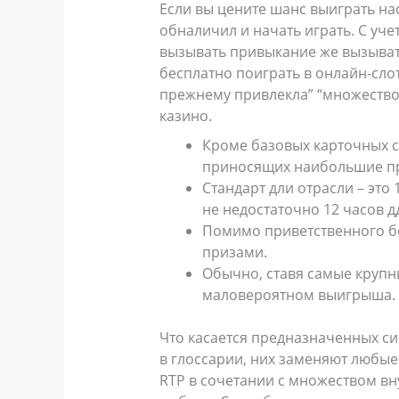
Если вы цените шанс выиграть на
обналичил и начать играть. С уче
вызывать привыкание же вызыват
бесплатно поиграть в онлайн-слот
прежнему привлекла” “множество 
казино.
Кроме базовых карточных с
приносящих наибольшие п
Стандарт дли отрасли – это
не недостаточно 12 часов д
Помимо приветственного бо
призами.
Обычно, ставя самые крупн
маловероятном выигрыша.
Что касается предназначенных сим
в глоссарии, них заменяют любые
RTP в сочетании с множеством вн