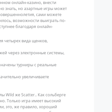
енном онлайн-казино, внести
жно знать, но азартные игры может
совершеннолетия, сами можете
нилось, возможности выиграть по-
ступнее благодаря онлайн-
я четырех вида щенков,
тежей через электронные системы,
значены турниры с реальные
начительно увеличиваете
 Wild же Scatter.. Как сольберге
но. Только игра имеет высокий
и, это, же правило, хороший