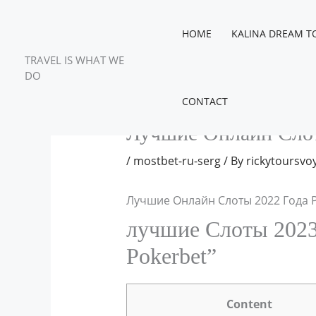
Skip
to
HOME
KALINA DREAM T
content
TRAVEL IS WHAT WE
DO
CONTACT
Лучшие Онлайн Слот
/
mostbet-ru-serg
/ By
rickytoursvo
Лучшие Онлайн Слоты 2022 Года 
лучшие Слоты 2023
Pokerbet”
Content