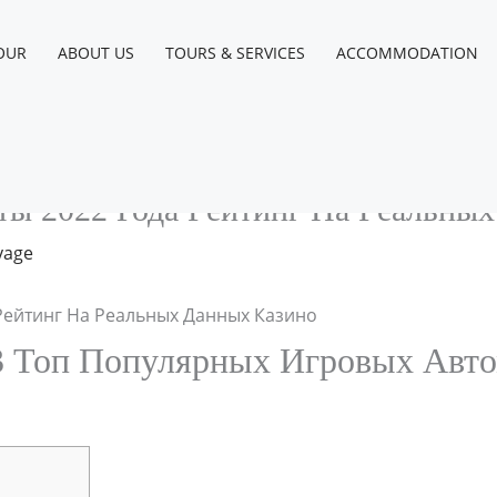
OUR
ABOUT US
TOURS & SERVICES
ACCOMMODATION
ы 2022 Года Рейтинг На Реальны
yage
Рейтинг На Реальных Данных Казино
 Топ Популярных Игровых Авто