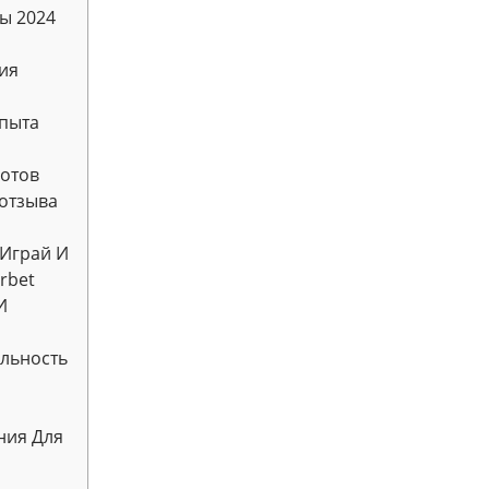
ы 2024
ия
пыта
лотов
 отзыва
 Играй И
rbet
И
ильность
ния Для