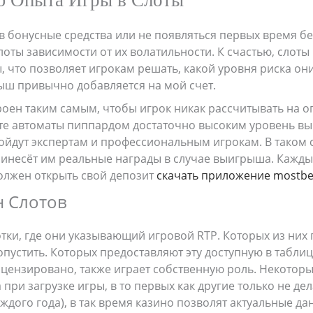
ю Опыта Игры в Слоты
 в бонусные средства или не появляться первых время б
лоты зависимости от их волатильности. К счастью, слот
, что позволяет игрокам решать, какой уровня риска они
ыш привычно добавляется на мой счет.
роен таким самым, чтобы игрок никак рассчитывать на
те автоматы пиппардом достаточно высоким уровень вы
дойдут экспертам и профессиональным игрокам. В таком 
ринесёт им реальные награды в случае выигрыша. Кажды
олжен открыть свой депозит
скачать приложение mostbe
н Слотов
отки, где они указывающий игровой RTP. Которых из них
ропустить. Которых предоставляют эту доступную в табли
цензировано, также играет собственную роль. Некоторы
и загрузке игры, в то первых как другие только не дел
аждого года), в так время казино позволят актуальные да