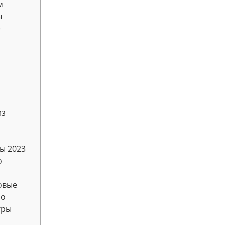
м
ы
е
из
ы 2023
о
овые
но
гры