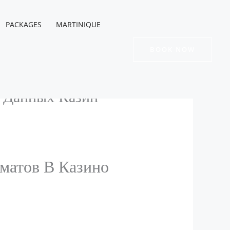
PACKAGES
MARTINIQUE
BOOK NOW
х Данных Казин
матов В Казино