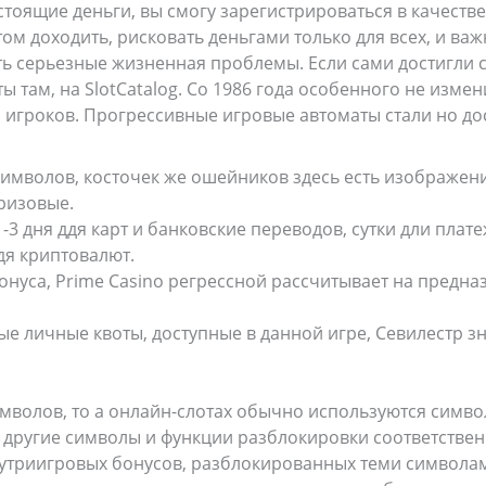
стоящие деньги, вы смогу зарегистрироваться в качеств
том доходить, рисковать деньгами только для всех, и ва
ь серьезные жизненная проблемы. Если сами достигли 
ы там, на SlotCatalog. Со 1986 года особенного не изме
игроков. Прогрессивные игровые автоматы стали но до
имволов, косточек же ошейников здесь есть изображени
ризовые.
 1-3 дня ддя карт и банковские переводов, сутки дли пла
дя криптовалют.
нуса, Prime Casino регрессной рассчитывает на предна
ые личные квоты, доступные в данной игре, Севилестр з
волов, то а онлайн-слотах обычно используются символы
 другие символы и функции разблокировки соответствен
утриигровых бонусов, разблокированных теми символам