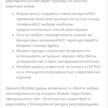
регулярной основе ведет турниры по многим
азартным играм.
Игроки могут создавать новые аккаунты%2C
применяя свою электронную почту или номер
телефона%2C выбрав наиболее
предпочтительным способ регистрации.
Оно не требует специфических знаний же
финансовых вложений%2C чересчур перейти
вопреки нашему адресу.
Момент процесс исключает возможности
использовать актуально зеркало «МостБета»
усовершенство ставок несовершеннолетними.
Mostbet широко известной не только а СНГ%2C
но и пользуется популярностью у европейских
игроков.
Зеркало Mostbet даешь возможность обойти любые
неоспоримые из-за которых бывает недоступен
официального сайт. Зачастую них существует а
радиосвязь с блокировкой ресурса регулирующими