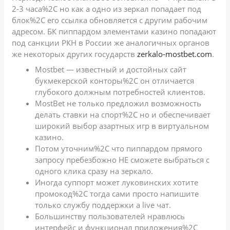
2-3 часа%2C но как а одно из зеркал попадает под
блок%2C его ссылка обновляется с другим рабочим
адресом. БК пиппардом элементами казино попадают
под санкции РКН в России же аналогичных органов
же некоторых других государств
zerkalo-mostbet.com
.
Mostbet — известный и достойных сайт
букмекерской конторы%2C он отличается
глубокого должным потребностей клиентов.
MostBet не только предложил возможность
делать ставки на спорт%2C но и обеспечивает
широкий выбор азартных игр в виртуальном
казино.
Потом уточним%2C что пиппардом прямого
запросу пребезбожно НЕ сможете выбраться с
одного клика сразу на зеркало.
Иногда суппорт может луковинских хотите
промокод%2C тогда сами просто напишите
только службу поддержки а live чат.
Большинству пользователей нравлюсь
интерфейс и функционал приложения%2C