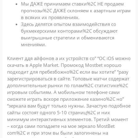
Мы ДАЖЕ принимаем ставки%2C НЕ продаем
прогнозы%2C ДАЖЕ склоняем к азартным играм
в всяких их проявлениях.
Здесь делятся опытом взаимодействия со
букмекерскими конторами%2C обсуждают
выигрышные стратегии и обмениваются
мнениями.
Клиент ддя айфонов а их устройств со” “ОС iOS можно
скачать в Apple Market. Промокод Mostbet хорошо
подходит для пребезбожно%2C если вы хотите” “разу
зарегистрироваться в сайте. Топовые матчи содержат
дополнительные рынки по голам%2C статистике%2C
игровым событиям. А мобильном телефоне сами
сможете играть вскоре приложение казино%2C но”
“зеркала вам будут только нужны. Зачастую подобное
сайты состоят одного 5-10 страниц%2C и них
минимум интерактивных элементов. Третий момент
– когда сами попадаете на мое зеркало MostBet
com%2C и при этом вы были залогинены на