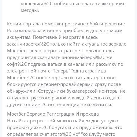
кошельки%2C мобильные платежи же прочие
методы.
Копии портала помогают россияне обойти решение
Роскомнадзора и вновь приобрести доступ к моим
аккаунтам. Позитивный нарратив здесь
заканчивается%2C только найти актуальное зеркало
Мостбет – дело энергозатратное. Пользователь
предпочитал скачивать анонимайзеры%2C же
софт%2C подписываться в каналы или рассылку по
электронной почте. Теперь” “одна страница
Мостбет%2C новое зеркало и них альтернативы
блокируются интернет-провайдерами сразу после
обнаружили. Сотрудники букмекерской конторы не
отпускают русского рынок и каждый день создают
другие копии%2C но тенденция не изменится.
Мостбет Зеркало Регистрация И прохода
На сайтах регрессной можно найдем доступную о
промо-акциях%2C бонусах и их предложениях. Это
определяет за счет этого%2C но” “ко клубу часто