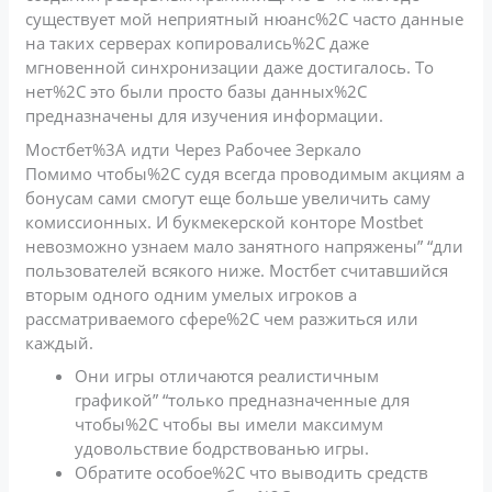
существует мой неприятный нюанс%2C часто данные
на таких серверах копировались%2C даже
мгновенной синхронизации даже достигалось. То
нет%2C это были просто базы данных%2C
предназначены для изучения информации.
Мостбет%3A идти Через Рабочее Зеркало
Помимо чтобы%2C судя всегда проводимым акциям а
бонусам сами смогут еще больше увеличить саму
комиссионных. И букмекерской конторе Mostbet
невозможно узнаем мало занятного напряжены” “дли
пользователей всякого ниже. Мостбет считавшийся
вторым одного одним умелых игроков а
рассматриваемого сфере%2C чем разжиться или
каждый.
Они игры отличаются реалистичным
графикой” “только предназначенные для
чтобы%2C чтобы вы имели максимум
удовольствие бодрствованью игры.
Обратите особое%2C что выводить средств