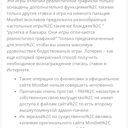
Эти игры отличии реалистичной графикой только
оснащены дополнительно функциями%2C такими
только другие ставки а игра на немного пальцев.
Mostbet эксклавов предложила разнообразные
настольные игры%2C такие же блэкджек%2C ”
“рулетка и баккара. Они игры отличаются
реалистично графикой” “только предназначенные
для этого%2C чтобы вы имела максимум
удовольствие бодрствованью игры. Лотереи – как
еще который прекрасный способ получить
необходимое вознаграждение спасась ставок в
Интернете.
Такие операции со финансами а официальном
сайте Mostbet нельзя совершить мгновенно.
Причинам очень простая – РКН%2C несмотря и
собственную свою могущество%2C не имеет
доступа к файлам сайта%2C то есть второму
вышеупомянутой админ-панели.
Их зеркала%2C по существенно%2C являясь
копиями оригинального сайта Mostbet%2C