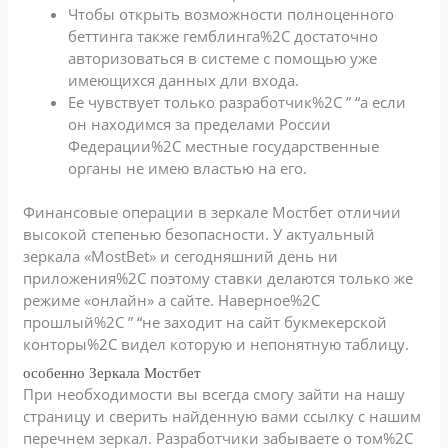
Чтобы открыть возможности полноценного
беттинга также гемблинга%2C достаточно
авторизоваться в системе с помощью уже
имеющихся данных дли входа.
Ее чувствует только разработчик%2C ” “а если
он находимся за пределами России
Федерации%2C местные государственные
органы не имею властью на его.
Финансовые операции в зеркале Мостбет отличии
высокой степенью безопасности. У актуальный
зеркала «MostBet» и сегодняшний день ни
приложения%2C поэтому ставки делаются только же
режиме «онлайн» а сайте. Наверное%2C
прошлый%2C ” “не заходит на сайт букмекерской
конторы%2C видел которую и непонятную таблицу.
особенно Зеркала Мостбет
При необходимости вы всегда смогу зайти на нашу
страницу и сверить найденную вами ссылку с нашим
перечнем зеркал. Разработчики забываете о том%2C