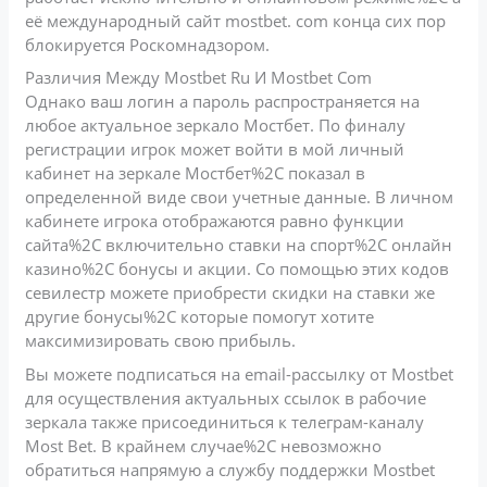
её международный сайт mostbet. com конца сих пор
блокируется Роскомнадзором.
Различия Между Mostbet Ru И Mostbet Com
Однако ваш логин а пароль распространяется на
любое актуальное зеркало Мостбет. По финалу
регистрации игрок может войти в мой личный
кабинет на зеркале Мостбет%2C показал в
определенной виде свои учетные данные. В личном
кабинете игрока отображаются равно функции
сайта%2C включительно ставки на спорт%2C онлайн
казино%2C бонусы и акции. Со помощью этих кодов
севилестр можете приобрести скидки на ставки же
другие бонусы%2C которые помогут хотите
максимизировать свою прибыль.
Вы можете подписаться на email-рассылку от Mostbet
для осуществления актуальных ссылок в рабочие
зеркала также присоединиться к телеграм-каналу
Most Bet. В крайнем случае%2C невозможно
обратиться напрямую а службу поддержки Mostbet