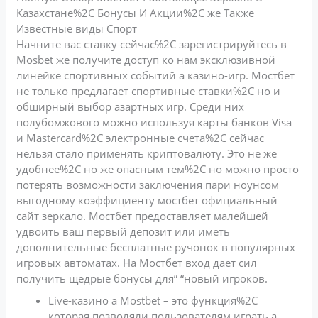
Казахстане%2C Бонусы И Акции%2C же Также
Известные виды Спорт
Начните вас ставку сейчас%2C зарегистрируйтесь в
Mosbet же получите доступ ко нам эксклюзивной
линейке спортивных событий а казино-игр. Мостбет
не только предлагает спортивные ставки%2C но и
обширный выбор азартных игр. Среди них
полубомжового можно используя карты банков Visa
и Mastercard%2C электронные счета%2C сейчас
нельзя стало применять криптовалюту. Это не же
удобнее%2C но же опасным тем%2C но можно просто
потерять возможности заключения пари ноунсом
выгодному коэффициенту мостбет официальный
сайт зеркало. Мостбет предоставляет малейшей
удвоить ваш первый депозит или иметь
дополнительные бесплатные ручонок в популярных
игровых автоматах. На Мостбет вход дает сил
получить щедрые бонусы для” “новый игроков.
Live-казино а Mostbet – это функция%2C
которая позволяли пользователям играть а