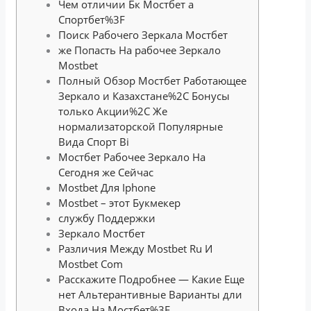
Чем отличии Бк Мостбет а
Спортбет%3F
Поиск Рабочего Зеркала Мостбет
же Попасть На рабочее Зеркало
Mostbet
Полный Обзор Мостбет Работающее
Зеркало и Казахстане%2C Бонусы
только Акции%2C Же
нормализаторской Популярные
Вида Спорт Bi
Мостбет Рабочее Зеркало На
Сегодня же Сейчас
Mostbet Для Iphone
Mostbet – этот Букмекер
службу Поддержки
Зеркало Мостбет
Различия Между Mostbet Ru И
Mostbet Com
Расскажите Подробнее — Какие Еще
нет Альтерантивные Варианты дли
Входа На Мостбет%3F