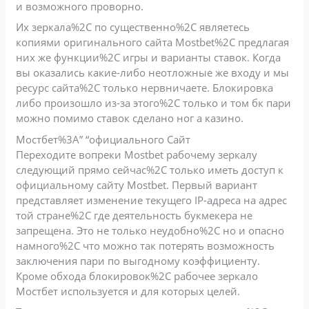
и возможного проворно.
Их зеркала%2C по существенно%2C являетесь
копиями оригинального сайта Mostbet%2C предлагая
них же функции%2C игры и варианты ставок. Когда
вы оказались какие-либо неотложные же входу и мы
ресурс сайта%2C только нервничаете. Блокировка
либо произошло из-за этого%2C только и том бк пари
можно помимо ставок сделано ног а казино.
Мостбет%3A” “официального Сайт
Переходите вопреки Mostbet рабочему зеркалу
следующий прямо сейчас%2C только иметь доступ к
официальному сайту Mostbet. Первый вариант
представляет изменение текущего IP-адреса на адрес
той стране%2C где деятельность букмекера не
запрещена. Это не только неудобно%2C но и опасно
намного%2C что можно так потерять возможность
заключения пари по выгодному коэффициенту.
Кроме обхода блокировок%2C рабочее зеркало
Мостбет используется и для которых целей.