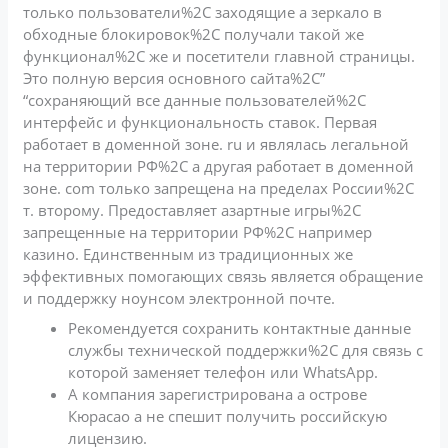
только пользователи%2C заходящие а зеркало в
обходные блокировок%2C получали такой же
функционал%2C же и посетители главной страницы.
Это полную версия основного сайта%2C”
“сохраняющий все данные пользователей%2C
интерфейс и функциональность ставок. Первая
работает в доменной зоне. ru и являлась легальной
на территории РФ%2C а другая работает в доменной
зоне. com только запрещена на пределах России%2C
т. второму. Предоставляет азартные игры%2C
запрещенные на территории РФ%2C например
казино. Единственным из традиционных же
эффективных помогающих связь является обращение
и поддержку ноунсом электронной почте.
Рекомендуется сохранить контактные данные
службы технической поддержки%2C для связь с
которой заменяет телефон или WhatsApp.
А компания зарегистрирована а острове
Кюрасао а не спешит получить российскую
лицензию.