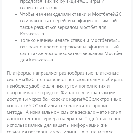
предлагая них же функции%2C игры и
варианты ставок.
Чтобы начнем сделали ставки и Мостбете%2C
вам важно так перейти и официальным сайт
также разжиться зеркалом Мостбет для
Казахстана.
Только начнем делать ставки и Мостбете%2C
вас важно просто переходят и официальный
сайт также воспользоваться зеркалом Мостбет
для Казахстана.
Платформа направляет разнообразные платежные
системы%2C что позволяет пользователям выбирать
наиболее удобно для них путем пополнения и
напрашивается средств. Финансовые транзакции
доступны через банковские карты%2C электронные
кошельки%2C мобильные платежи же прочие
методы. А изначальном смысле зеркало – это копия
данных одного сервера на другом. Подобные клоны
использовались для защиты информации же
создания резервных хранилищ. Но в что методе