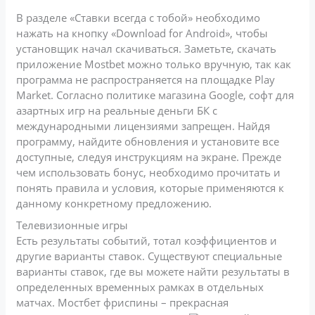
В разделе «Ставки всегда с тобой» необходимо
нажать на кнопку «Download for Android», чтобы
установщик начал скачиваться. Заметьте, скачать
приложение Mostbet можно только вручную, так как
программа не распространяется на площадке Play
Market. Согласно политике магазина Google, софт для
азартных игр на реальные деньги БК с
международными лицензиями запрещен. Найдя
программу, найдите обновления и установите все
доступные, следуя инструкциям на экране. Прежде
чем использовать бонус, необходимо прочитать и
понять правила и условия, которые применяются к
данному конкретному предложению.
Телевизионные игры
Есть результаты событий, тотал коэффициентов и
другие варианты ставок. Существуют специальные
варианты ставок, где вы можете найти результаты в
определенных временных рамках в отдельных
матчах. Мостбет фриспины – прекрасная