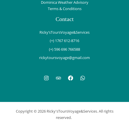
Dominica Weather Advisory
Terms & Conditions
Contact
Ricky’sToursVoyage&Services
(+) 1767 612-8716
(+) 596 696 766588
rickytoursvoyage@gmail.com
Copyright © 2026 Ricky'sToursVoyage&Services. All rights
reserved.