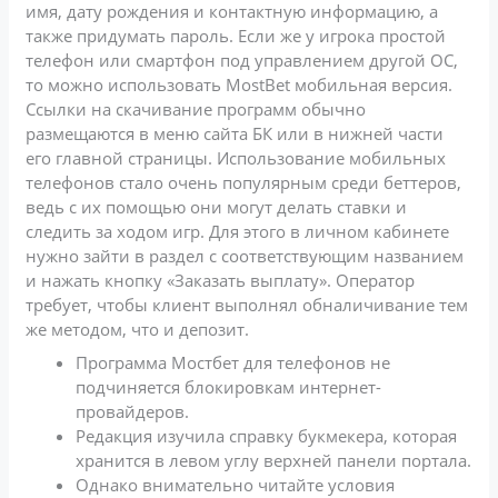
имя, дату рождения и контактную информацию, а
также придумать пароль. Если же у игрока простой
телефон или смартфон под управлением другой ОС,
то можно использовать MostBet мобильная версия.
Ссылки на скачивание программ обычно
размещаются в меню сайта БК или в нижней части
его главной страницы. Использование мобильных
телефонов стало очень популярным среди беттеров,
ведь с их помощью они могут делать ставки и
следить за ходом игр. Для этого в личном кабинете
нужно зайти в раздел с соответствующим названием
и нажать кнопку «Заказать выплату». Оператор
требует, чтобы клиент выполнял обналичивание тем
же методом, что и депозит.
Программа Мостбет для телефонов не
подчиняется блокировкам интернет-
провайдеров.
Редакция изучила справку букмекера, которая
хранится в левом углу верхней панели портала.
Однако внимательно читайте условия