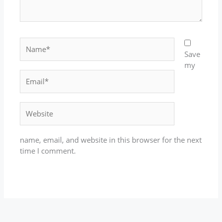
Name*
Save
my
Email*
Website
name, email, and website in this browser for the next
time I comment.