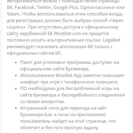
авторизоваться можно с помощью своей страницы
ВК, Facebook, Twitter, Google Plus, Одноклассники или
Steam. Чтобы воспользоваться этим способом входа,
для регистрации должен быть выбран способ «Через
соцсеть». При отсутствии доступа к официальному
сайту зарубежной БК Mostbet.com не придется
постоянно искать альтернативные ссылки. Legalbet
рекомендует скачивать аппликации БК только с
официальных сайтов БК.
Пакет для установки программы доступен на
официальном сайте букмекера.
Использование Mostbet App заметно повышает
комфорт при игре с телефона или планшета.
ПО необходимо для беспроблемной игры на
сайте букмекера и бесперебойного соединения
со своим аккаунтом.
Актуальный линк для перехода на сайт
букмекера (как и линк на приложение)
пользователь найдет на этой странице, что
облегчит и без того простую задачу.