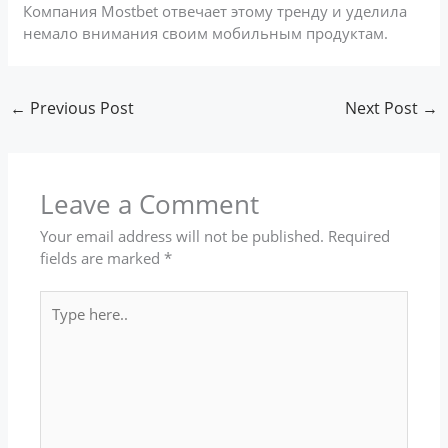
Компания Mostbet отвечает этому тренду и уделила
немало внимания своим мобильным продуктам.
←
Previous Post
Next Post
→
Leave a Comment
Your email address will not be published.
Required
fields are marked
*
Type
here..