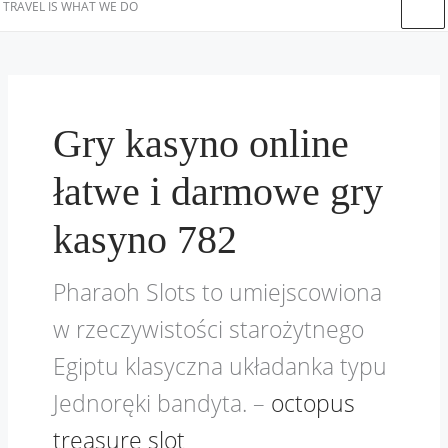
BOOK
TRAVEL IS WHAT WE DO
NOW
to
content
Gry kasyno online
łatwe i darmowe gry
kasyno 782
Pharaoh Slots to umiejscowiona
w rzeczywistości starożytnego
Egiptu klasyczna układanka typu
Jednoręki bandyta. –
octopus
treasure slot