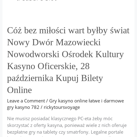
Cóż
Cóż bez miłości wart byłby świat
bez
Nowy Dwór Mazowiecki
miłości
wart
Nowodworski Ośrodek Kultury
byłby
świat
Kasyno Oficerskie, 28
Nowy
Dwór
października Kupuj Bilety
Mazowiecki
Nowodworski
Online
Ośrodek
Leave a Comment
/
Gry kasyno online łatwe i darmowe
Kultury
gry kasyno 782
/
rickytoursvoyage
Kasyno
Oficerskie,
Nie musisz posiadać klasycznego PC-eta żeby móc
28
skorzystać z oferty kasyna, ponieważ wiele z nich oferuje
października
bezpłatne gry na tablety czy smatrfony. Legalne portale
Kupuj