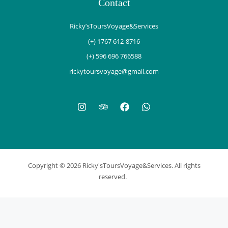
Contact
Ricky’sToursVoyage&Services
(+) 1767 612-8716
(+) 596 696 766588
rickytoursvoyage@gmail.com
Copyright © 2026 Ricky'sToursVoyage&Services. All rights
reserved.