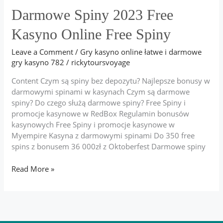
Darmowe
Darmowe Spiny 2023 Free
Spiny
Kasyno Online Free Spiny
2023
Free
Leave a Comment
/
Gry kasyno online łatwe i darmowe
Kasyno
gry kasyno 782
/
rickytoursvoyage
Online
Free
Content Czym są spiny bez depozytu? Najlepsze bonusy w
Spiny
darmowymi spinami w kasynach Czym są darmowe
spiny? Do czego służą darmowe spiny? Free Spiny i
promocje kasynowe w RedBox Regulamin bonusów
kasynowych Free Spiny i promocje kasynowe w
Myempire Kasyna z darmowymi spinami Do 350 free
spins z bonusem 36 000zł z Oktoberfest Darmowe spiny
Read More »