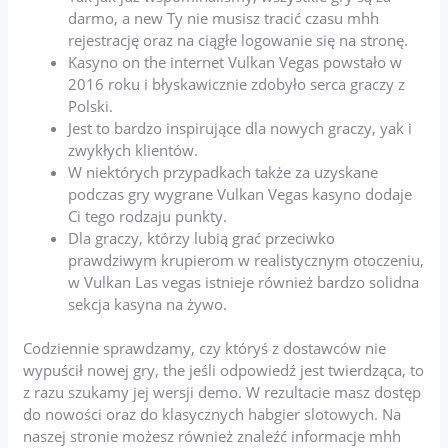
darmo, a new Ty nie musisz tracić czasu mhh
rejestrację oraz na ciągłe logowanie się na stronę.
Kasyno on the internet Vulkan Vegas powstało w
2016 roku i błyskawicznie zdobyło serca graczy z
Polski.
Jest to bardzo inspirujące dla nowych graczy, yak i
zwykłych klientów.
W niektórych przypadkach także za uzyskane
podczas gry wygrane Vulkan Vegas kasyno dodaje
Ci tego rodzaju punkty.
Dla graczy, którzy lubią grać przeciwko
prawdziwym krupierom w realistycznym otoczeniu,
w Vulkan Las vegas istnieje również bardzo solidna
sekcja kasyna na żywo.
Codziennie sprawdzamy, czy któryś z dostawców nie
wypuścił nowej gry, the jeśli odpowiedź jest twierdząca, to
z razu szukamy jej wersji demo. W rezultacie masz dostęp
do nowości oraz do klasycznych habgier slotowych. Na
naszej stronie możesz również znaleźć informacje mhh