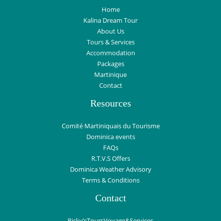
Home
Kalina Dream Tour
About Us
Tours & Services
Accommodation
Packages
Martinique
Contact
Resources
Comité Martiniquais du Tourisme
Dominica events
FAQs
R.T.V.S Offers
Dominica Weather Advisory
Terms & Conditions
Contact
Ricky’sToursVoyage&Services