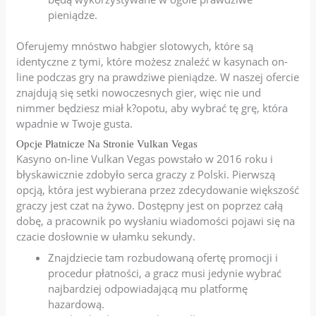
pieniądze.
Oferujemy mnóstwo habgier slotowych, które są
identyczne z tymi, które możesz znaleźć w kasynach on-
line podczas gry na prawdziwe pieniądze. W naszej ofercie
znajdują się setki nowoczesnych gier, więc nie und
nimmer będziesz miał k?opotu, aby wybrać tę grę, która
wpadnie w Twoje gusta.
Opcje Płatnicze Na Stronie Vulkan Vegas
Kasyno on-line Vulkan Vegas powstało w 2016 roku i
błyskawicznie zdobyło serca graczy z Polski. Pierwszą
opcją, która jest wybierana przez zdecydowanie większość
graczy jest czat na żywo. Dostępny jest on poprzez całą
dobę, a pracownik po wysłaniu wiadomości pojawi się na
czacie dosłownie w ułamku sekundy.
Znajdziecie tam rozbudowaną ofertę promocji i
procedur płatności, a gracz musi jedynie wybrać
najbardziej odpowiadającą mu platformę
hazardową.