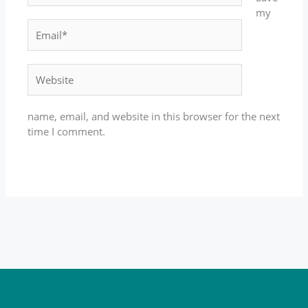
my
Email*
Website
name, email, and website in this browser for the next
time I comment.