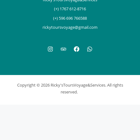
(+) 1767 612-8716
(+) 596 696 766588
rickytoursvoyage@gmail.com
Copyright © 2026 Ricky'sToursVoyage&Services. All rights
reserved.