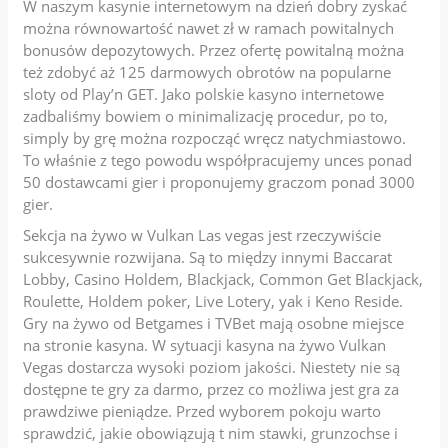
W naszym kasynie internetowym na dzień dobry zyskać
można równowartość nawet zł w ramach powitalnych
bonusów depozytowych. Przez ofertę powitalną można
też zdobyć aż 125 darmowych obrotów na popularne
sloty od Play’n GET. Jako polskie kasyno internetowe
zadbaliśmy bowiem o minimalizację procedur, po to,
simply by grę można rozpocząć wręcz natychmiastowo.
To właśnie z tego powodu współpracujemy unces ponad
50 dostawcami gier i proponujemy graczom ponad 3000
gier.
Sekcja na żywo w Vulkan Las vegas jest rzeczywiście
sukcesywnie rozwijana. Są to między innymi Baccarat
Lobby, Casino Holdem, Blackjack, Common Get Blackjack,
Roulette, Holdem poker, Live Lotery, yak i Keno Reside.
Gry na żywo od Betgames i TVBet mają osobne miejsce
na stronie kasyna. W sytuacji kasyna na żywo Vulkan
Vegas dostarcza wysoki poziom jakości. Niestety nie są
dostępne te gry za darmo, przez co możliwa jest gra za
prawdziwe pieniądze. Przed wyborem pokoju warto
sprawdzić, jakie obowiązują t nim stawki, grunzochse i