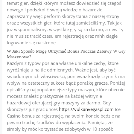
temat gier, dzięki którym możesz dowiedzieć się czegoś
nowego i podszkolić swoją wiedzę o hazardzie.
Zapraszamy więc perform skorzystania z naszej strony
oraz z wszystkich gier, które tutaj zamieściliśmy. Tak jak
już wspominaliśmy, wszystkie gry są za darmo, a new Ty
nie musisz tracić czasu em rejestrację oraz mhh ciągłe
logowanie się na stronę.
W Jaki Sposób Mogę Otrzymać Bonus Podczas Zabawy W Gry
Maszynowe?
Każdym z typów posiada własne unikalne cechy, które
wyróżniają u na tle odmiennych. Ważne jest, aby być
świadomym ich właściwości, ponieważ każdy czynnik ma
wpływ na ostateczny sukces bądź porażkę gracza. Poniżej
opisaliśmy najpopularniejsze typy maszyn, które obecnie
możesz znaleźć praktycznie na każdej witrynie
hazardowej oferującej gry maszyny za darmo. Gdy
skończysz już grać unces
https://vulkanvegaspl.com
Ice
Casino bonus za rejestrację, na twoim koncie będzie na
pewno trochę środków do wypłacenia. Pamiętaj, że
simply by móc korzystać se zdobytych w 10 sposób