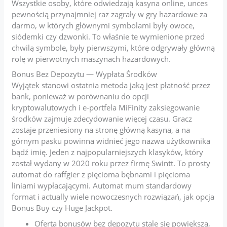
Wszystkie osoby, które odwiedzają kasyna online, unces
pewnością przynajmniej raz zagrały w gry hazardowe za
darmo, w których głównymi symbolami były owoce,
siódemki czy dzwonki. To właśnie te wymienione przed
chwilą symbole, były pierwszymi, które odgrywały główną
rolę w pierwotnych maszynach hazardowych.
Bonus Bez Depozytu — Wypłata Środków
Wyjątek stanowi ostatnia metoda jaką jest płatność przez
bank, ponieważ w porównaniu do opcji
kryptowalutowych i e-portfela MiFinity zaksiegowanie
środków zajmuje zdecydowanie więcej czasu. Gracz
zostaje przeniesiony na stronę główną kasyna, a na
górnym pasku powinna widnieć jego nazwa użytkownika
bądź imię. Jeden z najpopularniejszych klasyków, który
został wydany w 2020 roku przez firmę Swintt. To prosty
automat do raffgier z pięcioma bębnami i pięcioma
liniami wypłacającymi. Automat mum standardowy
format i actually wiele nowoczesnych rozwiązań, jak opcja
Bonus Buy czy Huge Jackpot.
Oferta bonusów bez depozytu stale się powiększa,