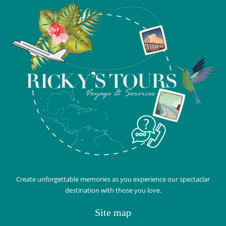
Create unforgettable memories as you experience our spectaclar
destination with those you love.
Site map