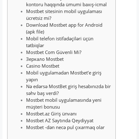
kontoru haqqında ümumi baxış-icmal
Mostbet sitesinin mobil uygulaması
ücretsiz mi?
Download Mostbet app for Android
(apk file)
Mobil telefon istifadəçiləri üçün
tətbiqlər
Mostbet Com Güvenli Mi?
Зеркало Mostbet
Casino Mostbet
Mobil uygulamadan Mostbet’e giriş
yapın
Nə edərsə MostBet giriş hesabınızda bir
səhv baş verdi?
Mostbet mobil uygulamasında yeni
müşteri bonusu
Mostbet.az Giriş ünvanı
Mostbet AZ Saytında Qeydiyyat
Mostbet -dən necə pul çıxarmaq olar